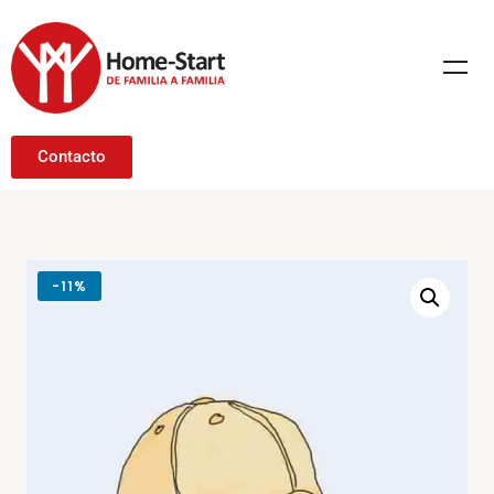
Contacto
-
11%