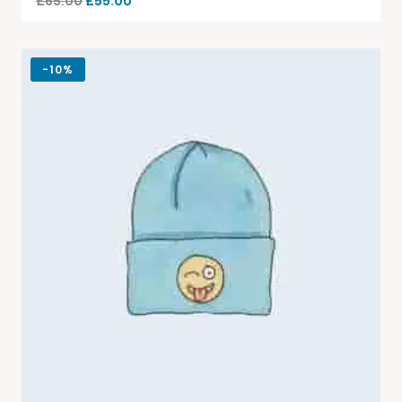
£
65.00
£
55.00
-
10%